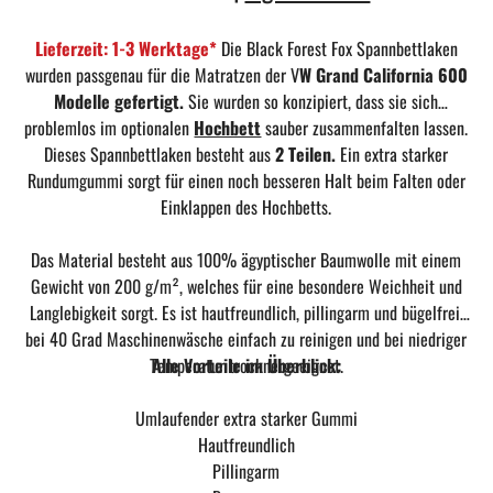
Lieferzeit: 1-3 Werktage*
Die Black Forest Fox Spannbettlaken
wurden passgenau für die Matratzen der V
W Grand California 600
Modelle gefertigt.
Sie wurden so konzipiert, dass sie sich
problemlos im optionalen
Hochbett
sauber zusammenfalten lassen.
Dieses Spannbettlaken besteht aus
2 Teilen.
Ein extra starker
Rundumgummi sorgt für einen noch besseren Halt beim Falten oder
Einklappen des Hochbetts.
Das Material besteht aus 100% ägyptischer Baumwolle mit einem
Gewicht von 200 g/m², welches für eine besondere Weichheit und
Langlebigkeit sorgt. Es ist hautfreundlich, pillingarm und bügelfrei,
bei 40 Grad Maschinenwäsche einfach zu reinigen und bei niedriger
Temperatur trocknergeeignet.
Alle Vorteile im Überblick:
Umlaufender extra starker Gummi
Hautfreundlich
Pillingarm