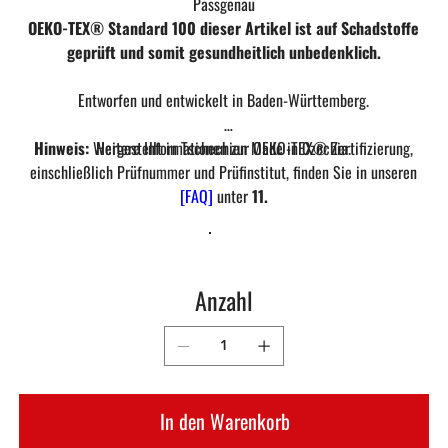
Passgenau
OEKO-TEX® Standard 100 dieser Artikel ist auf Schadstoffe
geprüft und somit gesundheitlich unbedenklich.
Entworfen und entwickelt in Baden-Württemberg.
Hinweis:
Weitere Informationen zur OEKO-TEX® Zertifizierung,
Hergestellt in Tschechien Made in Czechia.
einschließlich Prüfnummer und Prüfinstitut, finden Sie in unseren
[FAQ]
unter
11.
Anzahl
In den Warenkorb