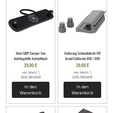
Holzi GRIP Camper Van
Halterung Schneidebrett VW
Aufstiegshilfe Aufstelldach
Grand California 600 / 680
Preis
Preis
39,90 €
39,90 €
inkl. MwSt.
|
inkl. MwSt.
|
zzgl. Versand
zzgl. Versand
In den
In den
Warenkorb
Warenkorb