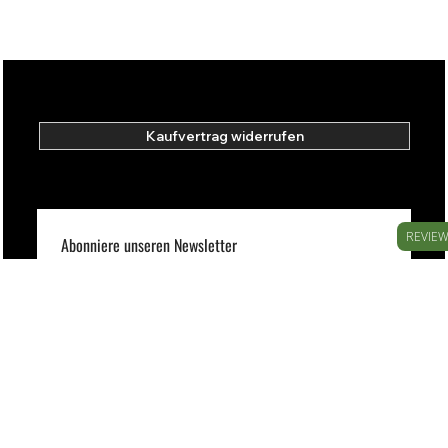
Kaufvertrag widerrufen
REVIE
Abonniere unseren Newsletter
E-Mail-Adresse
*
Ja, ich möchte den Newsletter abonnieren.
Sie können den Newsletter jederzeit kostenlos abbestellen.  
Informationen zur Kontaktaufnahme für die Löschung Ihrer E-
Mail-Adresse finden Sie in unserem 
Impressum
. 
Einreichen