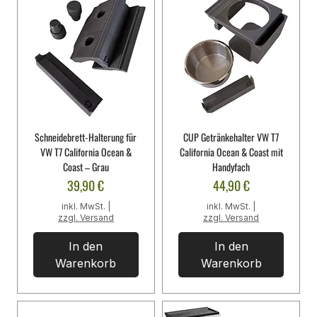
Schneidebrett-Halterung für
CUP Getränkehalter VW T7
VW T7 California Ocean &
California Ocean & Coast mit
Coast – Grau
Handyfach
Preis
Preis
39,90 €
44,90 €
inkl. MwSt.
|
inkl. MwSt.
|
zzgl. Versand
zzgl. Versand
In den
In den
Warenkorb
Warenkorb