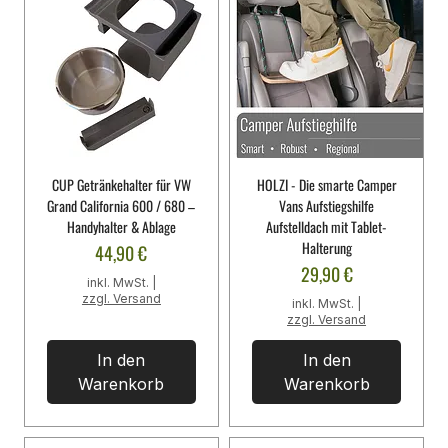
CUP Getränkehalter für VW
HOLZI - Die smarte Camper
Grand California 600 / 680 –
Vans Aufstiegshilfe
Handyhalter & Ablage
Aufstelldach mit Tablet-
Halterung
Preis
44,90 €
Preis
29,90 €
inkl. MwSt.
|
zzgl. Versand
inkl. MwSt.
|
zzgl. Versand
In den
In den
Warenkorb
Warenkorb