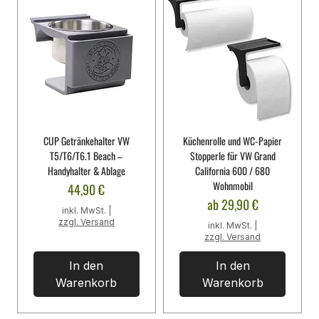
CUP Getränkehalter VW
Küchenrolle und WC-Papier
T5/T6/T6.1 Beach –
Stopperle für VW Grand
Handyhalter & Ablage
California 600 / 680
Wohnmobil
Preis
44,90 €
Sale-Preis
ab
29,90 €
inkl. MwSt.
|
zzgl. Versand
inkl. MwSt.
|
zzgl. Versand
In den
In den
Warenkorb
Warenkorb