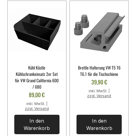
Γ
Kühl Kästle
Brettle Halterung VW T5 T6
Kühlschrankeinsatz 2er Set
T6.1 für die Tischschiene
für VW Grand California 600
Preis
39,90 €
/ 680
inkl. MwSt.
|
Preis
89,00 €
zzgl. Versand
inkl. MwSt.
|
zzgl. Versand
In den
In den
Warenkorb
Warenkorb