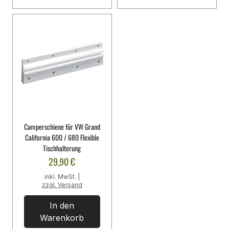
Camperschiene für VW Grand
California 600 / 680 Flexible
Tischhalterung
Preis
29,90 €
inkl. MwSt.
|
zzgl. Versand
In den
Warenkorb