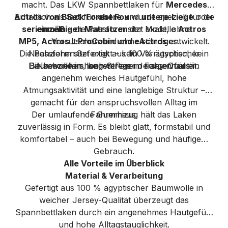
macht. Das LKW Spannbettlaken für
Mercedes
Actros von Black Forest Fox
Erhältlich als
Set
für
obere
und
wurde speziell für die
untere
Liege
oder
serienmäßigen Matratzen
einzeln
– die Passform sitzt exakt, ohne
der Modelle
Actros
MP5, Actros L ProCabin und eActros
Verrutschen und ohne ständiges
entwickelt.
Die Passform sitzt exakt – kein Verrutschen, kein
Nachziehen.Gefertigt aus 100 % ägyptischer
Die besonders langen Fasern sorgen für ein
Baumwolle in hochwertiger Jersey-Qualität.
Nachziehen, kein Stress im Fahrerhaus.
angenehm weiches Hautgefühl, hohe
Atmungsaktivität und eine langlebige Struktur –
gemacht für den anspruchsvollen Alltag im
Der umlaufende Gummizug hält das Laken
Fahrerhaus.
zuverlässig in Form. Es bleibt glatt, formstabil und
komfortabel – auch bei Bewegung und häufigem
Gebrauch.
Alle Vorteile im Überblick
Material & Verarbeitung
Gefertigt aus 100 % ägyptischer Baumwolle in
weicher Jersey-Qualität überzeugt das
Spannbettlaken durch ein angenehmes Hautgefühl
und hohe Alltagstauglichkeit.