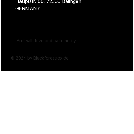
Hauptstr. 66, 72336 Balingen
GERMANY
Built with love and caffeine by
© 2024 by Blackforestfox.de